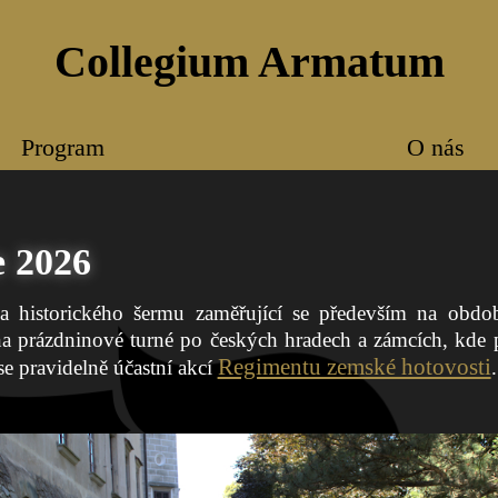
Collegium Armatum
Program
O nás
e 2026
historického šermu zaměřující se především na období 
a prázdninové turné po českých hradech a zámcích, kde
Regimentu zemské hotovosti
 se pravidelně účastní akcí
.